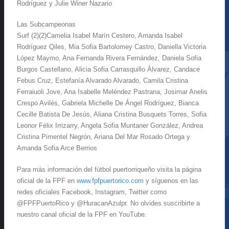
Rodríguez y Julie Winer Nazario
Las Subcampeonas
Surf (2)(2)Camelia Isabel Marín Cestero, Amanda Isabel
Rodríguez Qiles, Mia Sofia Bartolomey Castro, Daniella Victoria
López Maymo, Ana Fernanda Rivera Fernández, Daniela Sofia
Burgos Castellano, Alicia Sofia Carrasquillo Álvarez, Candace
Febus Cruz, Estefanía Alvarado Alvarado, Camila Cristina
Ferraiuoli Jove, Ana Isabelle Meléndez Pastrana, Josimar Anelis
Crespo Avilés, Gabriela Michelle De Ángel Rodríguez, Bianca
Cecille Batista De Jesús, Aliana Cristina Busquets Torres, Sofia
Leonor Félix Irrizarry, Angela Sofia Muntaner González, Andrea
Cristina Pimentel Negrón, Ariana Del Mar Rosado Ortega y
Amanda Sofia Arce Berrios
Para más información del fútbol puertorriqueño visita la página
oficial de la FPF en
www.fpfpuertorico.com
y síguenos en las
redes oficiales Facebook, Instagram, Twitter como
@FPFPuertoRico y @HuracanAzulpr. No olvides suscribirte a
nuestro canal oficial de la FPF en YouTube.