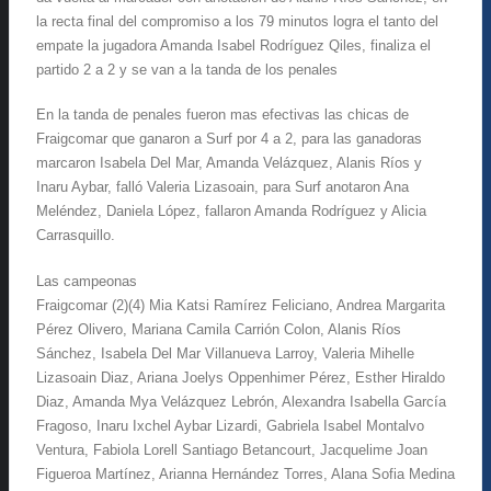
la recta final del compromiso a los 79 minutos logra el tanto del
empate la jugadora Amanda Isabel Rodríguez Qiles, finaliza el
partido 2 a 2 y se van a la tanda de los penales
En la tanda de penales fueron mas efectivas las chicas de
Fraigcomar que ganaron a Surf por 4 a 2, para las ganadoras
marcaron Isabela Del Mar, Amanda Velázquez, Alanis Ríos y
Inaru Aybar, falló Valeria Lizasoain, para Surf anotaron Ana
Meléndez, Daniela López, fallaron Amanda Rodríguez y Alicia
Carrasquillo.
Las campeonas
Fraigcomar (2)(4) Mia Katsi Ramírez Feliciano, Andrea Margarita
Pérez Olivero, Mariana Camila Carrión Colon, Alanis Ríos
Sánchez, Isabela Del Mar Villanueva Larroy, Valeria Mihelle
Lizasoain Diaz, Ariana Joelys Oppenhimer Pérez, Esther Hiraldo
Diaz, Amanda Mya Velázquez Lebrón, Alexandra Isabella García
Fragoso, Inaru Ixchel Aybar Lizardi, Gabriela Isabel Montalvo
Ventura, Fabiola Lorell Santiago Betancourt, Jacquelime Joan
Figueroa Martínez, Arianna Hernández Torres, Alana Sofia Medina