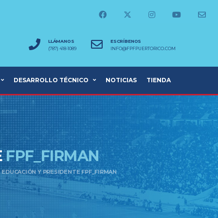
LLÁMANOS
ESCRÍBENOS
(787) 418-1089
INFO@FPFPUERTORICO.COM
DESARROLLO TÉCNICO
NOTICIAS
TIENDA
E
FPF_FIRMAN
 EDUCACIÓN Y PRESIDENTE FPF_FIRMAN