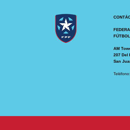
CONTÁ
FEDERA
FÚTBO
AM Towe
207 Del 
San Jua
Teléfono