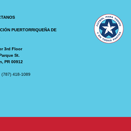
CTANOS
CIÓN PUERTORRIQUEÑA DE
L
r 3rd Floor
Parque St.
n, PR 00912
: (787) 418-1089