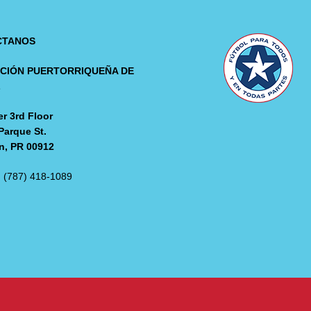
CTANOS
CIÓN PUERTORRIQUEÑA DE
L
r 3rd Floor
Parque St.
n, PR 00912
: (787) 418-1089