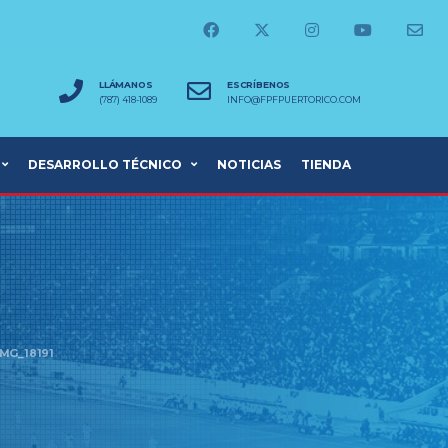
LLÁMANOS
ESCRÍBENOS
(787) 418-1089
INFO@FPFPUERTORICO.COM
DESARROLLO TÉCNICO
NOTICIAS
TIENDA
IMG_18191