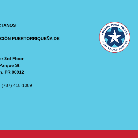
CTANOS
CIÓN PUERTORRIQUEÑA DE
L
r 3rd Floor
Parque St.
n, PR 00912
: (787) 418-1089