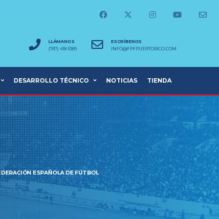
LLÁMANOS
ESCRÍBENOS
(787) 418-1089
INFO@FPFPUERTORICO.COM
DESARROLLO TÉCNICO
NOTICIAS
TIENDA
FEDERACIÓN ESPAÑOLA DE FÚTBOL