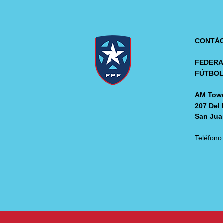
CONTÁ
FEDERA
FÚTBO
AM Towe
207 Del 
San Jua
Teléfono