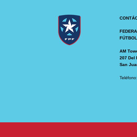
CONTÁ
FEDERA
FÚTBO
AM Towe
207 Del 
San Jua
Teléfono