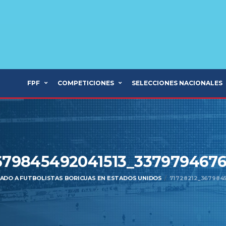
FPF
COMPETICIONES
SELECCIONES NACIONALES
679845492041513_337979467
MADO A FUTBOLISTAS BORICUAS EN ESTADOS UNIDOS
71728212_367984