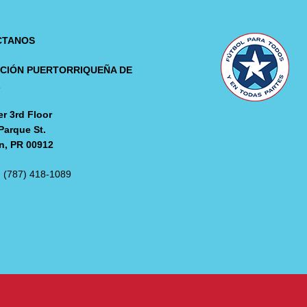
CTANOS
CIÓN PUERTORRIQUEÑA DE
L
r 3rd Floor
Parque St.
n, PR 00912
: (787) 418-1089