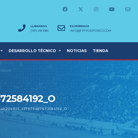
LLÁMANOS
ESCRÍBENOS
(787) 418-1089
INFO@FPFPUERTORICO.COM
DESARROLLO TÉCNICO
NOTICIAS
TIENDA
672584192_O
5492041513_337979467672584192_O