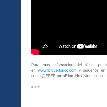
Para más información del fútbol puert
en
www.fpfpuertorico.com
y síguenos en l
como
@FPFPuertoRico
. No olvides suscrib
# # #