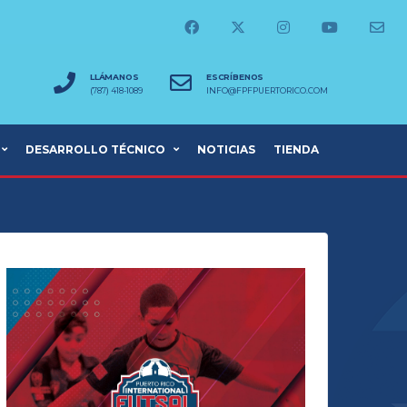
LLÁMANOS
ESCRÍBENOS
(787) 418-1089
INFO@FPFPUERTORICO.COM
DESARROLLO TÉCNICO
NOTICIAS
TIENDA