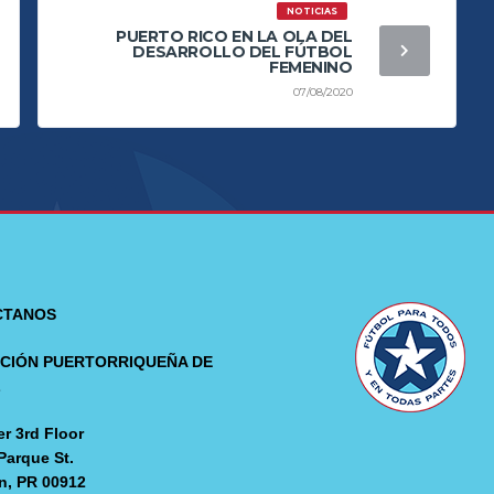
NOTICIAS
PUERTO RICO EN LA OLA DEL
DESARROLLO DEL FÚTBOL
FEMENINO
07/08/2020
CTANOS
CIÓN PUERTORRIQUEÑA DE
L
r 3rd Floor
Parque St.
n, PR 00912