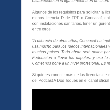
establecerlo en la liga femenina en un futuro
Algunos de los requisitos para solicitar la l
menos licencia D de FPF o Concacaf, ent
con instalaciones sanitarias, tener un geren
entre otros.
“A diferecia de otros años, Concacaf ha im
usa mucho para los juegos internacionales y
muchos países. Todo ahora será online para
Federación a llevar los papeles, y eso lo
Comet nos pone a un nivel profesional. Es má
Si quieres conocer más de las licencias de 
del Podcast A Dos Toques en el canal oficial