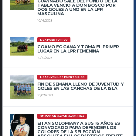
GUAYNABO SALE DEL FONDO DE LA
TABLA VENCIÓ A DON BOSCO POR
DOS GOLES A UNO EN LA LPR
MASCULINA
10/16/2023
LIGA PUERTO RICO
COAMO FC GANA Y TOMA EL PRIMER
LUGAR EN LA LPR FEMENINA
10/16/2023
LIGA JUVENIL DE PUERTO RICO
FIN DE SEMANA LLENO DE JUVENTUD Y
GOLES EN LAS CANCHAS DE LA ISLA
10/09/2023
SELECCIÓN MAYOR MASCULINA
EITAN SOLOMIANY A SUS 16 AÑOS ES
CONVOCADO PARA DEFENDER LOS
COLORES DE LA SELECCIÓN