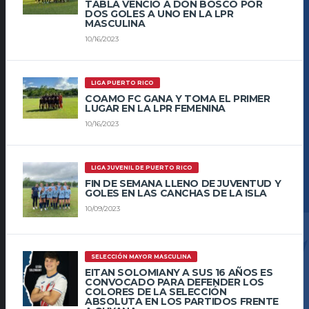
TABLA VENCIÓ A DON BOSCO POR
DOS GOLES A UNO EN LA LPR
MASCULINA
10/16/2023
LIGA PUERTO RICO
COAMO FC GANA Y TOMA EL PRIMER
LUGAR EN LA LPR FEMENINA
10/16/2023
LIGA JUVENIL DE PUERTO RICO
FIN DE SEMANA LLENO DE JUVENTUD Y
GOLES EN LAS CANCHAS DE LA ISLA
10/09/2023
SELECCIÓN MAYOR MASCULINA
EITAN SOLOMIANY A SUS 16 AÑOS ES
CONVOCADO PARA DEFENDER LOS
COLORES DE LA SELECCIÓN
ABSOLUTA EN LOS PARTIDOS FRENTE