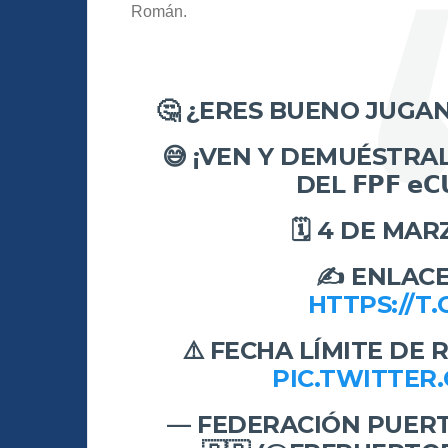
Román.
🤔 ¿ERES BUENO JUGA
😅 ¡VEN Y DEMUÉSTRA
DEL 𝗙𝗣𝗙 𝗲𝗖
🗓️ 4 DE MA
✍️ ENLACE
HTTPS://T
⚠️ FECHA LÍMITE DE 
PIC.TWITTER
— FEDERACIÓN PUERT