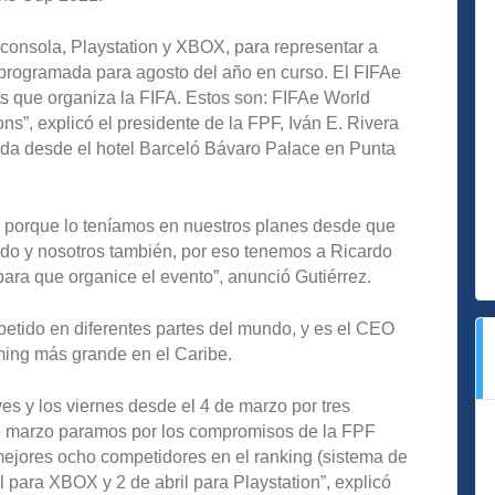
 consola, Playstation y XBOX, para representar a
 programada para agosto del año en curso. El FIFAe
ts que organiza la FIFA. Estos son: FIFAe World
s”, explicó el presidente de la FPF, Iván E. Rivera
tida desde el hotel Barceló Bávaro Palace en Punta
porque lo teníamos en nuestros planes desde que
ndo y nosotros también, por eso tenemos a Ricardo
ra que organice el evento”, anunció Gutiérrez.
tido en diferentes partes del mundo, y es el CEO
aming más grande en el Caribe.
ves y los viernes desde el 4 de marzo por tres
 marzo paramos por los compromisos de la FPF
mejores ocho competidores en el ranking (sistema de
il para XBOX y 2 de abril para Playstation”, explicó