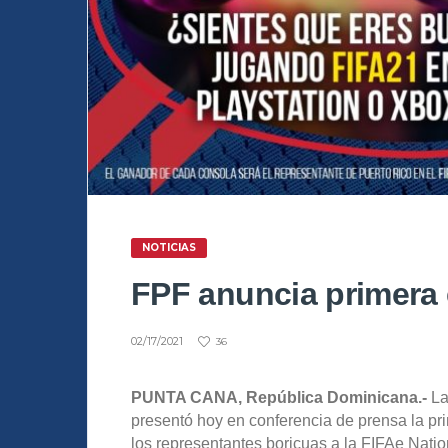
NOTICIAS
FPF anuncia primera
02/17/2021
36
PUNTA CANA, República Dominicana.-
La
presentó hoy en conferencia de prensa la p
los representantes boricuas a la FIFAe Nati