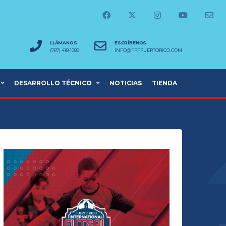
LLÁMANOS
ESCRÍBENOS
(787) 418-1089
INFO@FPFPUERTORICO.COM
DESARROLLO TÉCNICO
NOTICIAS
TIENDA