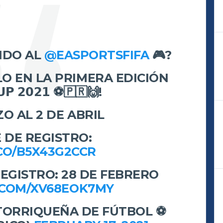
NDO AL
@EASPORTSFIFA
🎮?
LO EN LA PRIMERA EDICIÓN
𝗣 𝟮𝟬𝟮𝟭 ⚽️🇵🇷🙌!
RZO AL 2 DE ABRIL
 DE REGISTRO:
.CO/B5X43G2CCR
REGISTRO: 28 DE FEBRERO
.COM/XV68EOK7MY
ORRIQUEÑA DE FÚTBOL ⚽️