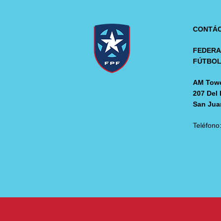
CONTÁ
FEDERA
FÚTBO
AM Towe
207 Del 
San Jua
Teléfono