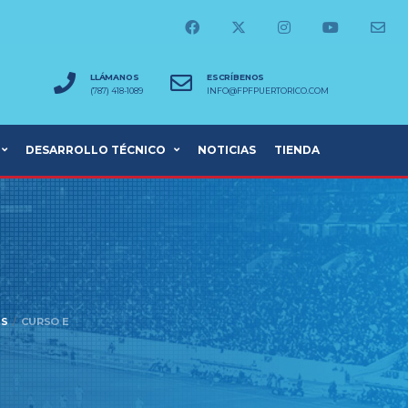
LLÁMANOS
ESCRÍBENOS
(787) 418-1089
INFO@FPFPUERTORICO.COM
DESARROLLO TÉCNICO
NOTICIAS
TIENDA
ES
CURSO E