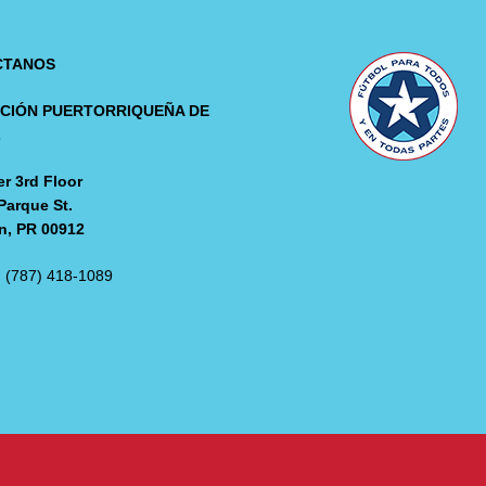
CTANOS
CIÓN PUERTORRIQUEÑA DE
L
r 3rd Floor
Parque St.
n, PR 00912
: (787) 418-1089