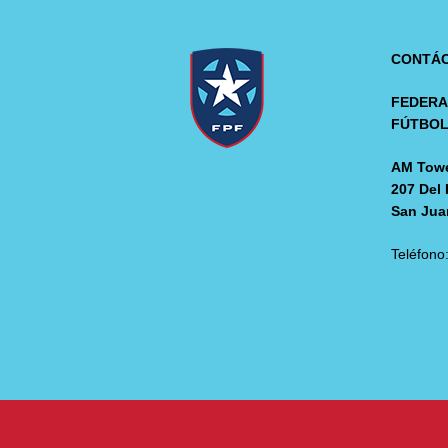
CONTÁ
FEDERA
FÚTBO
AM Towe
207 Del 
San Jua
Teléfono