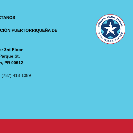
CTANOS
CIÓN PUERTORRIQUEÑA DE
L
r 3rd Floor
Parque St.
n, PR 00912
: (787) 418-1089