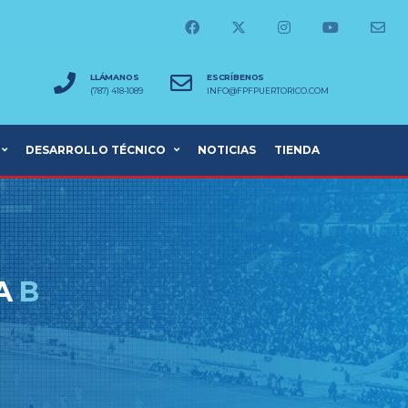
LLÁMANOS
ESCRÍBENOS
(787) 418-1089
INFO@FPFPUERTORICO.COM
DESARROLLO TÉCNICO
NOTICIAS
TIENDA
IA
B