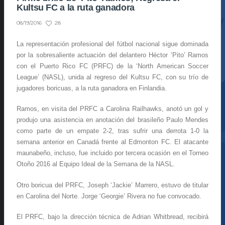
Kultsu FC a la ruta ganadora
28
08/19/2016
La representación profesional del fútbol nacional sigue dominada
por la sobresaliente actuación del delantero Héctor ‘Pito’ Ramos
con el Puerto Rico FC (PRFC) de la ‘North American Soccer
League’ (NASL), unida al regreso del Kultsu FC, con su trío de
jugadores boricuas, a la ruta ganadora en Finlandia.
Ramos, en visita del PRFC a Carolina Railhawks, anotó un gol y
produjo una asistencia en anotación del brasileño Paulo Mendes
como parte de un empate 2-2, tras sufrir una derrota 1-0 la
semana anterior en Canadá frente al Edmonton FC. El atacante
maunabeño, incluso, fue incluido por tercera ocasión en el Torneo
Otoño 2016 al Equipo Ideal de la Semana de la NASL.
Otro boricua del PRFC, Joseph ‘Jackie’ Marrero, estuvo de titular
en Carolina del Norte. Jorge ‘Georgie’ Rivera no fue convocado.
El PRFC, bajo la dirección técnica de Adrian Whitbread, recibirá