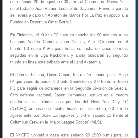
este sábado 20 de agosto (7:30 p.m.) al Cosmos de Nueva York
en el Estadio Juan Ramón Loubriel de Bayamón. Previo al partido
se llevará a cabo un Apretón de Manos Por La Paz en apoyo a la
Fundación Deportiva Omar Borralí.
En Finlandia, el Kultsu FC tuvo en cancha los 90 minutos a los
boricuas Andrés Cabrero, Juan Coca y Alex Oikonnen en el
triunfo 1-0 sobre KaPa para frenar su racha de cinco derrotas
seguidas en la Liga Kakkonen, y ahora buscarán su segundo
triunfo en línea este sábado ante el Lahti Akatemia.
El defensa boricua, David Cabán, fue recién fichado por el Ange
IP que viene de perder 9-0 ante Sandviken y 2-0 frente a Boden
FC para seguir de sotaneros en la Segunda División de Suecia.
Otro defensa nacional, Jason Hernández, estuvo en el cuadro
abridor de los últimos dos partidos del New York City FC
(NYCFC), ambos con empates finales en la carretera, 0-0 el 5 de
agosto ante San José Earthquakes y 3-3 el sábado 13 frente al
Columbus Crew en la ‘Major League Soccer’ (MLS).
El NYCFC volverá a casa este sábado 20 (3:00 p.m.) para un