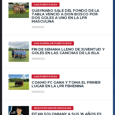
LIGA PUERTO RICO
GUAYNABO SALE DEL FONDO DE LA
TABLA VENCIÓ A DON BOSCO POR
DOS GOLES A UNO EN LA LPR
MASCULINA
10/16/2023
LIGA JUVENIL DE PUERTO RICO
FIN DE SEMANA LLENO DE JUVENTUD Y
GOLES EN LAS CANCHAS DE LA ISLA
10/09/2023
LIGA PUERTO RICO
COAMO FC GANA Y TOMA EL PRIMER
LUGAR EN LA LPR FEMENINA
10/16/2023
SELECCIÓN MAYOR MASCULINA
EITAN SOLOMIANY A SUS 16 AÑOS ES