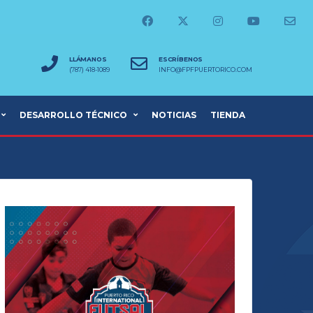
LLÁMANOS
ESCRÍBENOS
(787) 418-1089
INFO@FPFPUERTORICO.COM
DESARROLLO TÉCNICO
NOTICIAS
TIENDA