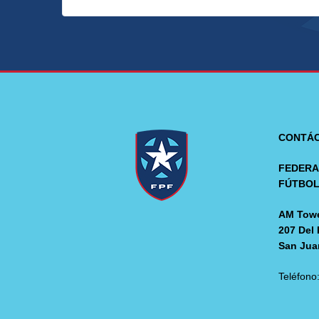
CONTÁ
FEDERA
FÚTBO
AM Towe
207 Del 
San Jua
Teléfono