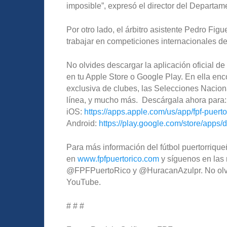
imposible”, expresó el director del Departam
Por otro lado, el árbitro asistente Pedro Fi
trabajar en competiciones internacionales de
No olvides descargar la aplicación oficial 
en tu Apple Store o Google Play. En ella enco
exclusiva de clubes, las Selecciones Nacion
línea, y mucho más. Descárgala ahora para:
iOS:
https://apps.apple.com/us/app/fpf-puert
Android:
https://play.google.com/store/apps/d
Para más información del fútbol puertorriqueñ
en
www.fpfpuertorico.com
y síguenos en las 
@FPFPuertoRico y @HuracanAzulpr. No olvide
YouTube.
# # #