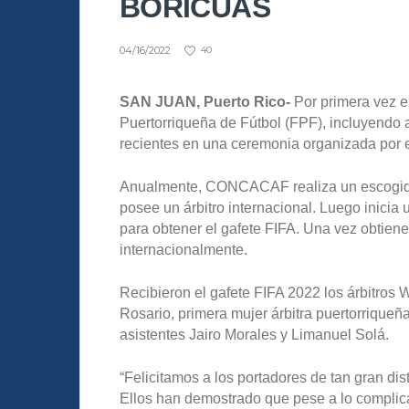
BORICUAS
04/16/2022
40
SAN JUAN, Puerto Rico-
Por primera vez en
Puertorriqueña de Fútbol (FPF), incluyendo a
recientes en una ceremonia organizada por e
Anualmente, CONCACAF realiza un escogido e
posee un árbitro internacional. Luego inicia
para obtener el gafete FIFA. Una vez obtienes
internacionalmente.
Recibieron el gafete FIFA 2022 los árbitros
Rosario, primera mujer árbitra puertorriqueña
asistentes Jairo Morales y Limanuel Solá.
“Felicitamos a los portadores de tan gran disti
Ellos han demostrado que pese a lo complica