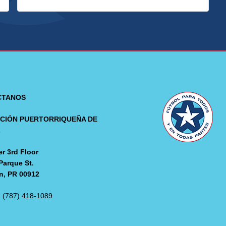
CTANOS
CIÓN PUERTORRIQUEÑA DE
L
r 3rd Floor
Parque St.
n, PR 00912
: (787) 418-1089