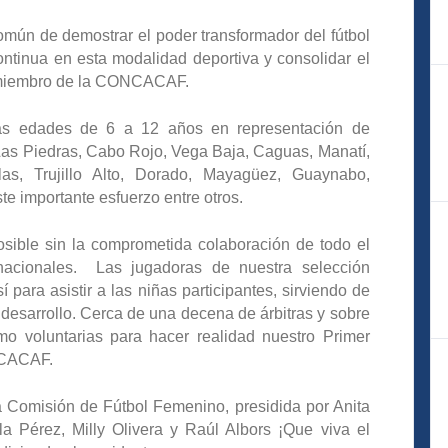
común de demostrar el poder transformador del fútbol
ontinua en esta modalidad deportiva y consolidar el
s miembro de la CONCACAF.
 las edades de 6 a 12 años en representación de
 Las Piedras, Cabo Rojo, Vega Baja, Caguas, Manatí,
las, Trujillo Alto, Dorado, Mayagüez, Guaynabo,
e importante esfuerzo entre otros.
posible sin la comprometida colaboración de todo el
nacionales. Las jugadoras de nuestra selección
 para asistir a las niñas participantes, sirviendo de
desarrollo. Cerca de una decena de árbitras y sobre
mo voluntarias para hacer realidad nuestro Primer
NCACAF.
ra Comisión de Fútbol Femenino, presidida por Anita
a Pérez, Milly Olivera y Raúl Albors ¡Que viva el