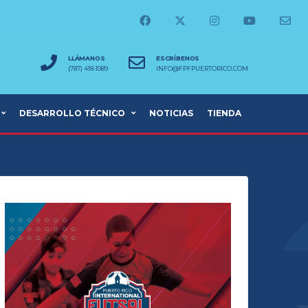
LLÁMANOS
ESCRÍBENOS
(787) 418-1089
INFO@FPFPUERTORICO.COM
DESARROLLO TÉCNICO
NOTICIAS
TIENDA