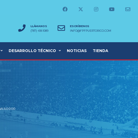
LLÁMANOS
ESCRÍBENOS
(787) 418-1089
INFO@FPFPUERTORICO.COM
DESARROLLO TÉCNICO
NOTICIAS
TIENDA
-WA0000