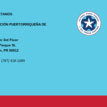
CTANOS
CIÓN PUERTORRIQUEÑA DE
L
r 3rd Floor
Parque St.
n, PR 00912
: (787) 418-1089