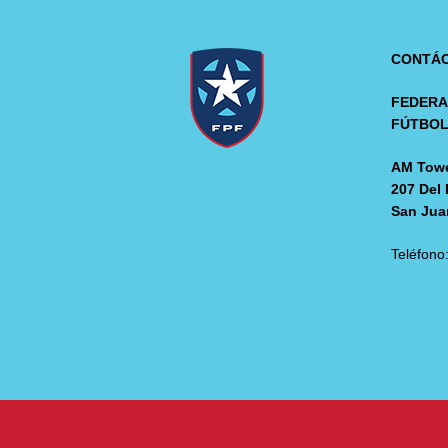
CONTÁ
FEDERA
FÚTBO
AM Towe
207 Del 
San Jua
Teléfono