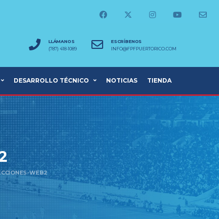
LLÁMANOS
ESCRÍBENOS
(787) 418-1089
INFO@FPFPUERTORICO.COM
DESARROLLO TÉCNICO
NOTICIAS
TIENDA
2
ECCIONES-WEB2