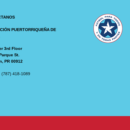
CTANOS
CIÓN PUERTORRIQUEÑA DE
L
r 3rd Floor
Parque St.
n, PR 00912
: (787) 418-1089