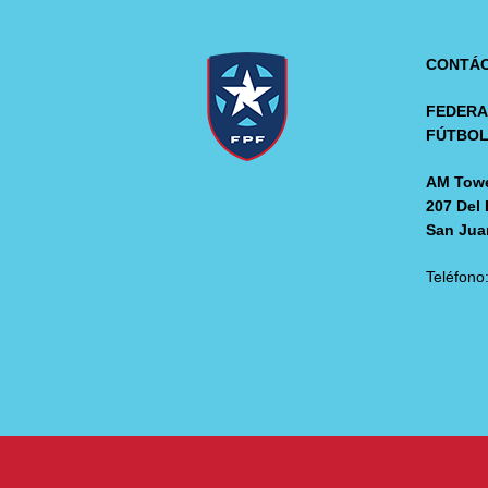
CONTÁ
FEDERA
FÚTBO
AM Towe
207 Del 
San Jua
Teléfono