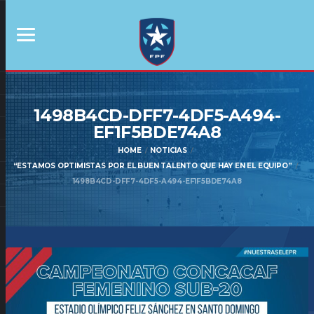
1498B4CD-DFF7-4DF5-A494-
EF1F5BDE74A8
HOME
NOTICIAS
“ESTAMOS OPTIMISTAS POR EL BUEN TALENTO QUE HAY EN EL EQUIPO”
1498B4CD-DFF7-4DF5-A494-EF1F5BDE74A8