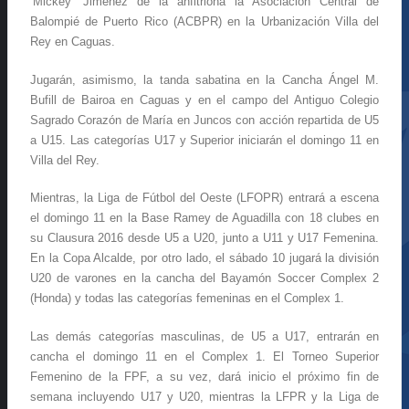
‘Mickey’ Jiménez de la anfitriona la Asociación Central de
Balompié de Puerto Rico (ACBPR) en la Urbanización Villa del
Rey en Caguas.
Jugarán, asimismo, la tanda sabatina en la Cancha Ángel M.
Bufill de Bairoa en Caguas y en el campo del Antiguo Colegio
Sagrado Corazón de María en Juncos con acción repartida de U5
a U15. Las categorías U17 y Superior iniciarán el domingo 11 en
Villa del Rey.
Mientras, la Liga de Fútbol del Oeste (LFOPR) entrará a escena
el domingo 11 en la Base Ramey de Aguadilla con 18 clubes en
su Clausura 2016 desde U5 a U20, junto a U11 y U17 Femenina.
En la Copa Alcalde, por otro lado, el sábado 10 jugará la división
U20 de varones en la cancha del Bayamón Soccer Complex 2
(Honda) y todas las categorías femeninas en el Complex 1.
Las demás categorías masculinas, de U5 a U17, entrarán en
cancha el domingo 11 en el Complex 1. El Torneo Superior
Femenino de la FPF, a su vez, dará inicio el próximo fin de
semana incluyendo U17 y U20, mientras la LFPR y la Liga de