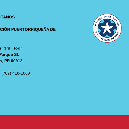
CTANOS
CIÓN PUERTORRIQUEÑA DE
L
r 3rd Floor
Parque St.
n, PR 00912
: (787) 418-1089