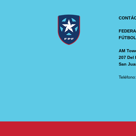
CONTÁ
FEDERA
FÚTBO
AM Towe
207 Del 
San Jua
Teléfono