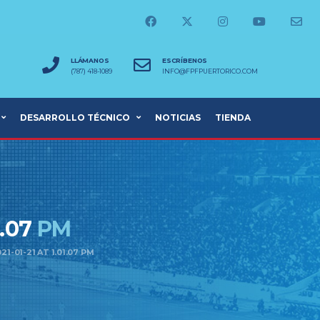
LLÁMANOS
ESCRÍBENOS
(787) 418-1089
INFO@FPFPUERTORICO.COM
DESARROLLO TÉCNICO
NOTICIAS
TIENDA
1.07
PM
-01-21 AT 1.01.07 PM