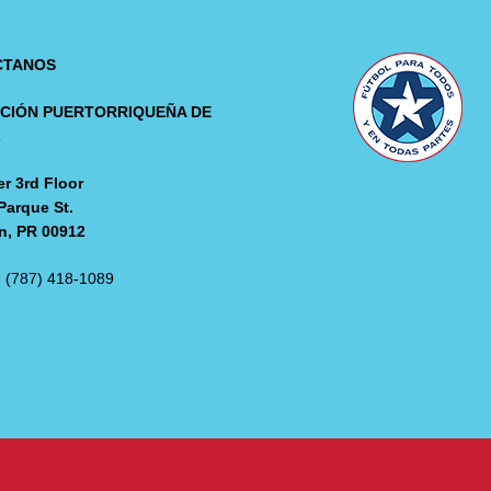
CTANOS
CIÓN PUERTORRIQUEÑA DE
L
r 3rd Floor
Parque St.
n, PR 00912
: (787) 418-1089