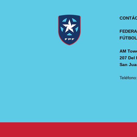
CONTÁ
FEDERA
FÚTBO
AM Towe
207 Del 
San Jua
Teléfono