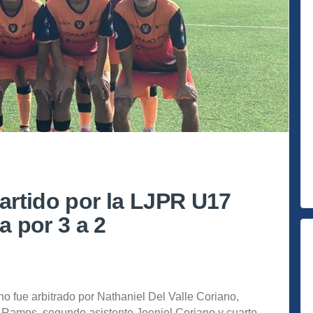
rtido por la LJPR U17
 por 3 a 2
 fue arbitrado por Nathaniel Del Valle Coriano,
 Ramos, segundo asistente Joeniel Coriano y cuarto