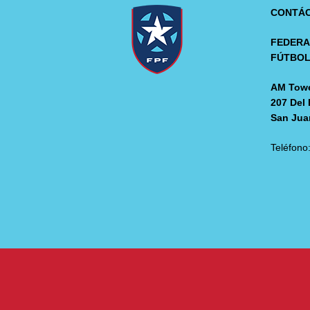
CONTÁ
FEDERA
FÚTBO
AM Towe
207 Del 
San Jua
Teléfono