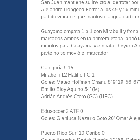
San Juan mantiene su invicto al derrotar por
Alejandro Hopgood Ferrer a los 49 y 56 min
partido vibrante que mantuvo la igualdad con
Guayama empata 1 a 1 con Mirabelli y frena s
marcados ambos en la primera etapa, abrió l
minutos para Guayama y empata Jheyron Ale
parte no se movió el marcador
Categoría U15
Mirabelli 12 Hatillo FC 1
Goles: Mateo Hoffman Chanu 8’ 9’ 19’ 56’ 67’ 
Emilio Eloy Aquino 54’ (M)
Adrián Andrés Otero (GC) (HFC)
Edusoccer 2 ATF 0
Goles: Gianluca Nazario Soto 20’ Omar Alej
Puerto Rico Surf 10 Caribe 0