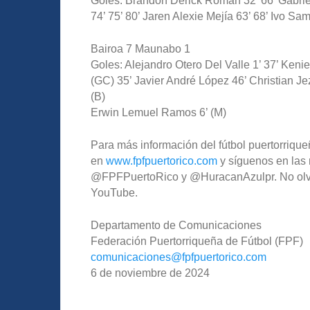
Goles: Brandon Derick Román 32’ 66’ Gabrie
74’ 75’ 80’ Jaren Alexie Mejía 63’ 68’ Ivo S
Bairoa 7 Maunabo 1
Goles: Alejandro Otero Del Valle 1’ 37’ Keni
(GC) 35’ Javier André López 46’ Christian Je
(B)
Erwin Lemuel Ramos 6’ (M)
Para más información del fútbol puertorriqueñ
en
www.fpfpuertorico.com
y síguenos en las 
@FPFPuertoRico y @HuracanAzulpr. No olvide
YouTube.
Departamento de Comunicaciones
Federación Puertorriqueña de Fútbol (FPF)
comunicaciones@fpfpuertorico.
com
6 de noviembre de 2024