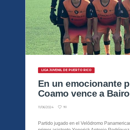
LIGA JUVENIL DE PUERTO RICO
En un emocionante pa
Coamo vence a Bairoa
11/06/2024
90
Partido jugado en el Velódromo Panamericano
primer asistente Yenerick Antonio Rodríguez