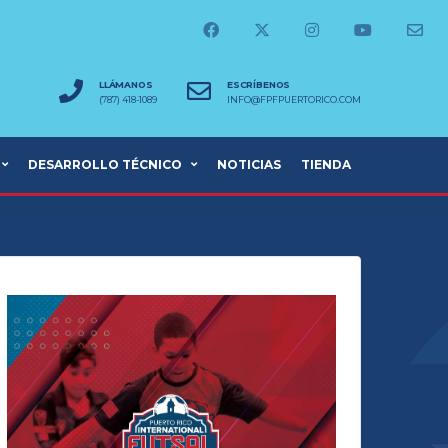
LLÁMANOS
ESCRÍBENOS
(787) 418-1089
INFO@FPFPUERTORICO.COM
DESARROLLO TÉCNICO
NOTICIAS
TIENDA