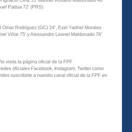
l Ignacio Cela 35’ Manuel Rosario Maldonado 48’
amuel Padua 72’ (PRS)
el Omar Rodríguez (GC) 24’, Exel Yadriel Morales
ziel Villar 75’ y Alessandro Leonel Maldonado 76’
o visita la página oficial de la FPF
redes oficiales Facebook, Instagram, Twitter como
s suscribirte a nuestro canal oficial de la FPF en