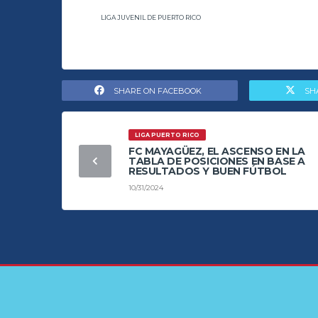
LIGA JUVENIL DE PUERTO RICO
SHARE ON FACEBOOK
SH
LIGA PUERTO RICO
FC MAYAGÜEZ, EL ASCENSO EN LA
TABLA DE POSICIONES EN BASE A
RESULTADOS Y BUEN FÚTBOL
10/31/2024