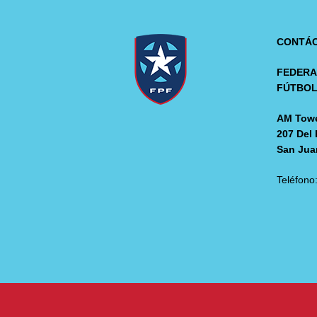
CONTÁ
FEDERA
FÚTBO
AM Towe
207 Del 
San Jua
Teléfono