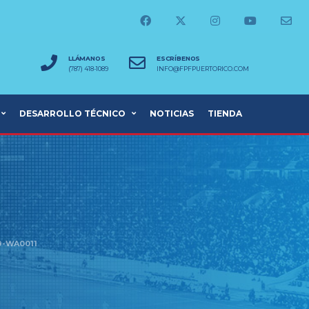
LLÁMANOS
ESCRÍBENOS
(787) 418-1089
INFO@FPFPUERTORICO.COM
DESARROLLO TÉCNICO
NOTICIAS
TIENDA
9-WA0011