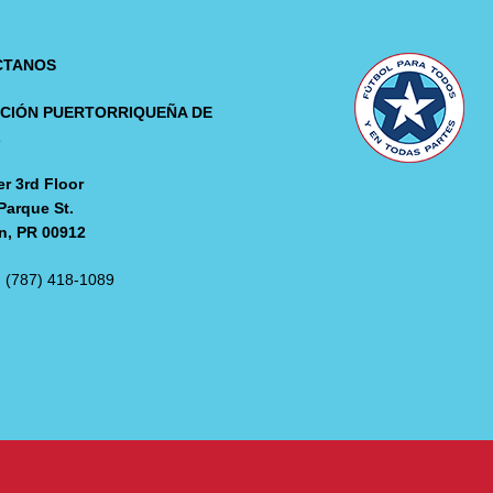
CTANOS
CIÓN PUERTORRIQUEÑA DE
L
r 3rd Floor
Parque St.
n, PR 00912
: (787) 418-1089