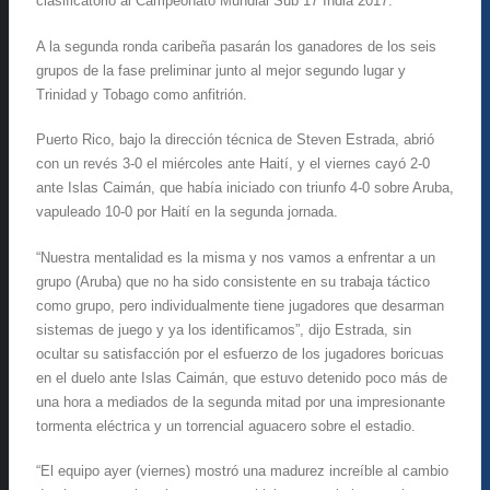
clasificatorio al Campeonato Mundial Sub 17 India 2017.
A la segunda ronda caribeña pasarán los ganadores de los seis
grupos de la fase preliminar junto al mejor segundo lugar y
Trinidad y Tobago como anfitrión.
Puerto Rico, bajo la dirección técnica de Steven Estrada, abrió
con un revés 3-0 el miércoles ante Haití, y el viernes cayó 2-0
ante Islas Caimán, que había iniciado con triunfo 4-0 sobre Aruba,
vapuleado 10-0 por Haití en la segunda jornada.
“Nuestra mentalidad es la misma y nos vamos a enfrentar a un
grupo (Aruba) que no ha sido consistente en su trabaja táctico
como grupo, pero individualmente tiene jugadores que desarman
sistemas de juego y ya los identificamos”, dijo Estrada, sin
ocultar su satisfacción por el esfuerzo de los jugadores boricuas
en el duelo ante Islas Caimán, que estuvo detenido poco más de
una hora a mediados de la segunda mitad por una impresionante
tormenta eléctrica y un torrencial aguacero sobre el estadio.
“El equipo ayer (viernes) mostró una madurez increíble al cambio