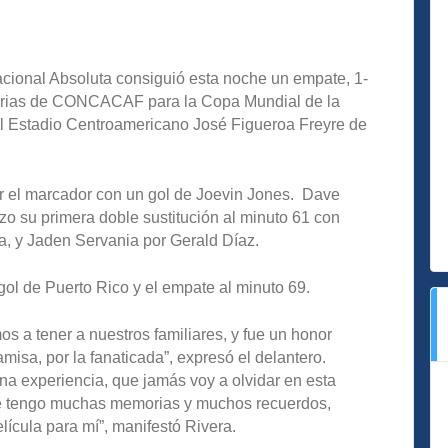
cional Absoluta consiguió esta noche un empate, 1-
natorias de CONCACAF para la Copa Mundial de la
el Estadio Centroamericano José Figueroa Freyre de
nar el marcador con un gol de Joevin Jones. Dave
izo su primera doble sustitución al minuto 61 con
a, y Jaden Servania por Gerald Díaz.
gol de Puerto Rico y el empate al minuto 69.
s a tener a nuestros familiares, y fue un honor
camisa, por la fanaticada”, expresó el delantero.
na experiencia, que jamás voy a olvidar en esta
e tengo muchas memorias y muchos recuerdos,
ícula para mí”, manifestó Rivera.