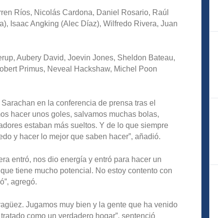
rren Ríos, Nicolás Cardona, Daniel Rosario, Raúl
), Isaac Angking (Alec Díaz), Wilfredo Rivera, Juan
erup, Aubery David, Joevin Jones, Sheldon Bateau,
Robert Primus, Neveal Hackshaw, Michel Poon
ó Sarachan en la conferencia de prensa tras el
amos hacer unos goles, salvamos muchas bolas,
gadores estaban más sueltos. Y de lo que siempre
do y hacer lo mejor que saben hacer”, añadió.
a entró, nos dio energía y entró para hacer un
 que tiene mucho potencial. No estoy contento con
ó”, agregó.
yagüez. Jugamos muy bien y la gente que ha venido
an tratado como un verdadero hogar”, sentenció