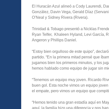
El Huracán Azul alineó a Cody Laurendi, Da
González, Davin Vega, Gerald Díaz (Servania
O’Neal y Sidney Rivera (Rivera).
Trinidad & Tobago presentó a Nicklas Frend
Ryan Telfer, Khaleen Hyland, Levi García, 
Angeron y Phillips Daniel.
“Estoy bien orgulloso de este quipo”, declar
partido. “En la primera mitad pensé que íb
jugamos bien los primeros minutos, y los ju
hemos hablado como equipo de jugar sin mie
“Tenemos un equipo muy joven. Ricardo River
buen gol. Esta noche vimos un equipo joven
el empate, pero vimos un equipo que compiti
“Hemos tenido una gran estadía aquí en Ma
aquí, la familia hizo una diferencia y nos h