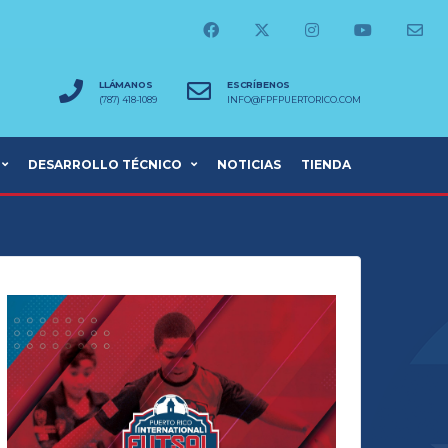
LLÁMANOS
ESCRÍBENOS
(787) 418-1089
INFO@FPFPUERTORICO.COM
DESARROLLO TÉCNICO
NOTICIAS
TIENDA