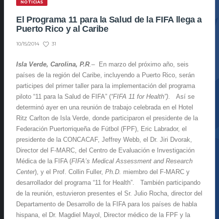
NOTICIAS
El Programa 11 para la Salud de la FIFA llega a
Puerto Rico y al Caribe
31
10/15/2014
Isla Verde, Carolina, P.R
.
– En marzo del próximo año, seis
países de la región del Caribe, incluyendo a Puerto Rico, serán
participes del primer taller para la implementación del programa
piloto “11 para la Salud de FIFA” (
“FIFA 11 for Health”)
. Así se
determinó ayer en una reunión de trabajo celebrada en el Hotel
Ritz Carlton de Isla Verde, donde participaron el presidente de la
Federación Puertorriqueña de Fútbol (FPF), Eric Labrador, el
presidente de la CONCACAF, Jeffrey Webb, el Dr. Jiri Dvorak,
Director del F-MARC, del Centro de Evaluación e Investigación
Médica de la FIFA (
FIFA’s Medical Assessment and Research
Center
), y el Prof. Collin Fuller,
Ph.D.
miembro del F-MARC y
desarrollador del programa “11 for Health”. También participando
de la reunión, estuvieron presentes el Sr. Julio Rocha, director del
Departamento de Desarrollo de la FIFA para los países de habla
hispana, el Dr. Magdiel Mayol, Director médico de la FPF y la