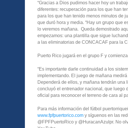
“Gracias a Dios pudimos hacer hoy un traba
diferentes: recuperación para los que han t
para los que han tenido menos minutos de jue
que duró hora y media. “Hay un grupo que es
lo veremos mañana. Queda demostrado aquí
empezamos: una plantilla que sigue luchando
a las eliminatorias de CONCACAF para la C
Puerto Rico jugará en el grupo F y comienza s
“Es importante darle continuidad a los sist
implementando. El juego de mañana medirá u
Dependerá de ellos, y mañana tendrán una li
concluyó el entrenador nacional, que luego 
oficial para reconocer el terreno de cara al 
Para más información del fútbol puertorriqueñ
www.fpfpuertorico.com
y síguenos en las red
@FPFPuertoRico y @HuracanAzulpr. No olvide