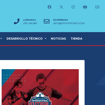
LLÁMANOS
ESCRÍBENOS
(787) 418-1089
INFO@FPFPUERTORICO.COM
DESARROLLO TÉCNICO
NOTICIAS
TIENDA