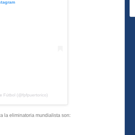
stagram
e Fútbol (@fpfpuertorico)
a la eliminatoria mundialista son: