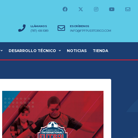
LLÁMANOS
ESCRÍBENOS
(787) 418-1089
INFO@FPFPUERTORICO.COM
DESARROLLO TÉCNICO
NOTICIAS
TIENDA