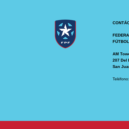
CONTÁ
FEDERA
FÚTBO
AM Towe
207 Del 
San Jua
Teléfono