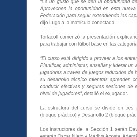
“Es un gusto que se den la oportunidad de
Aprovechen la oportunidad en esta nueva 
Federación para seguir extendiendo las capa
dijo Lugo a la matrícula conectada.
Torlacoff comenzó la presentación explican
para trabajar con fútbol base en las categorí
“El curso está dirigido a proveer a los entr
Planificar, administrar, enseñar y liderar un 
jugadores a través de juegos reducidos de ha
su desarrollo técnico mientras aprenden có
conducir efectivas y seguras sesiones de 
nivel de jugadores”
, detalló el exjugador.
La estructura del curso se divide en tres p
(bloque práctico) y Desarrollo 2 (bloque práct
Los instructores de la Sección 1 serán Dav
estarán Oscar Nieto y Marilys Acosta. Ademá