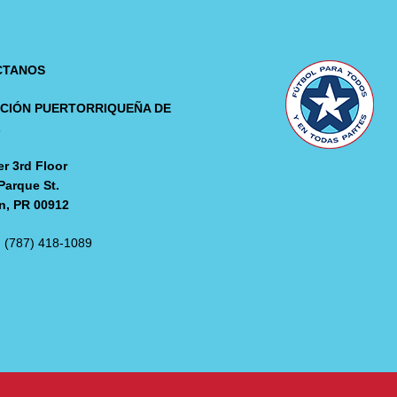
CTANOS
CIÓN PUERTORRIQUEÑA DE
L
r 3rd Floor
Parque St.
n, PR 00912
: (787) 418-1089