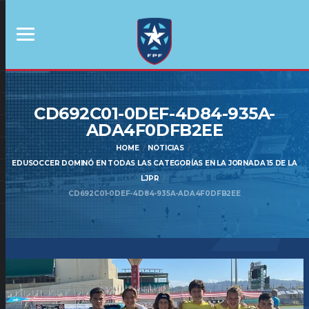
CD692C01-0DEF-4D84-935A-
ADA4F0DFB2EE
HOME
NOTICIAS
EDUSOCCER DOMINÓ EN TODAS LAS CATEGORÍAS EN LA JORNADA 15 DE LA
LJPR
CD692C01-0DEF-4D84-935A-ADA4F0DFB2EE