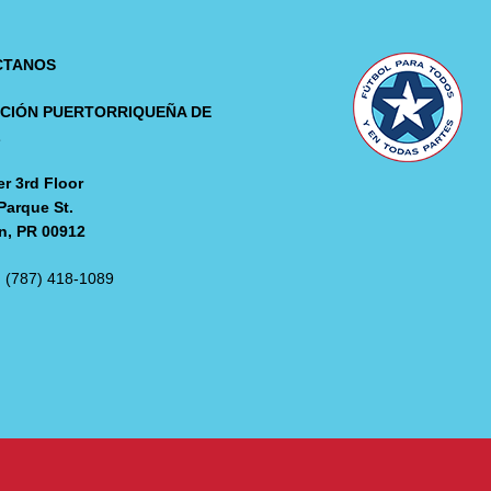
CTANOS
CIÓN PUERTORRIQUEÑA DE
L
r 3rd Floor
Parque St.
n, PR 00912
: (787) 418-1089