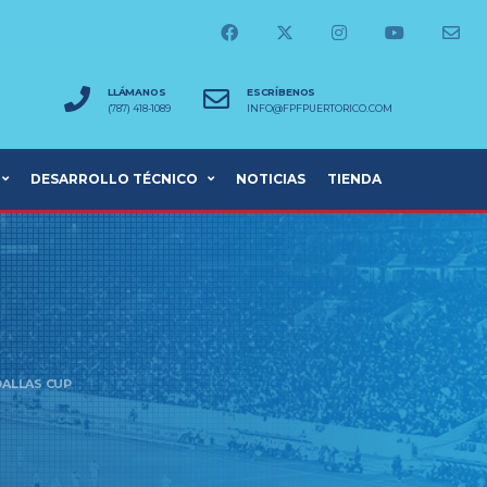
LLÁMANOS
ESCRÍBENOS
(787) 418-1089
INFO@FPFPUERTORICO.COM
DESARROLLO TÉCNICO
NOTICIAS
TIENDA
DALLAS CUP