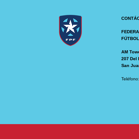
CONTÁ
FEDERA
FÚTBO
AM Towe
207 Del 
San Jua
Teléfono