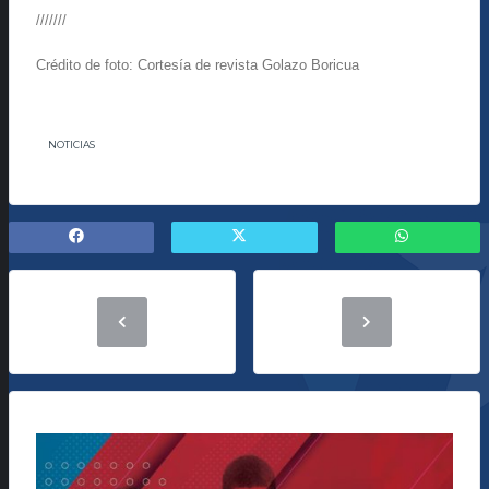
///////
Crédito de foto: Cortesía de revista Golazo Boricua
NOTICIAS