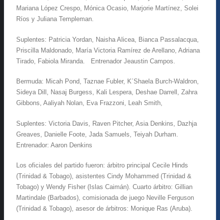
Mariana López Crespo, Mónica Ocasio, Marjorie Martínez, Solei
Ríos y Juliana Templeman.
Suplentes: Patricia Yordan, Naisha Alicea, Bianca Passalacqua,
Priscilla Maldonado, María Victoria Ramírez de Arellano, Adriana
Tirado, Fabiola Miranda. Entrenador Jeaustin Campos.
Bermuda: Micah Pond, Taznae Fubler, K´Shaela Burch-Waldron,
Sideya Dill, Nasaj Burgess, Kali Lespera, Deshae Darrell, Zahra
Gibbons, Aaliyah Nolan, Eva Frazzoni, Leah Smith,
Suplentes: Victoria Davis, Raven Pitcher, Asia Denkins, Dazhja
Greaves, Danielle Foote, Jada Samuels, Teiyah Durham.
Entrenador: Aaron Denkins
Los oficiales del partido fueron: árbitro principal Cecile Hinds
(Trinidad & Tobago), asistentes Cindy Mohammed (Trinidad &
Tobago) y Wendy Fisher (Islas Caimán). Cuarto árbitro: Gillian
Martindale (Barbados), comisionada de juego Neville Ferguson
(Trinidad & Tobago), asesor de árbitros: Monique Ras (Aruba).