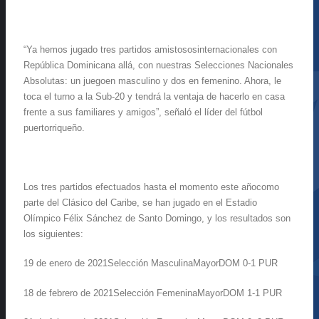
“
Ya
hemos
jugado
tres
partidos
amistosos
internacionales
con
República
Dominicana
allá
,
con
nuestras
Selecciones
Nacionales
Absolutas
:
un
juego
en
masculin
o
y dos
en
femenino
.
Ahora
,
le
toca
el
turno
a la Sub-20
y
tendrá
la
ventaja
de
hacerlo
en
casa
frente
a
sus
familiares
y amigos
”,
señaló
el
líder
del
fútbol
puertorriqueño
.
Los
tres
partidos
efectuados
hasta el
momento
este
año
como
parte
del
Clásico
del Caribe, se
han
jugado
en
el Estadio
Olímpico
Félix Sánchez de Santo Domingo, y los
resultados
son
los
siguientes
:
19 de
enero
de 2021
Selección
Masculina
Mayor
DOM 0-1 PUR
18 de
febrero
de 2021
Selección
Femenina
Mayor
DOM 1-1 PUR