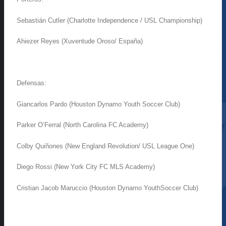
Sebastián
Cutler
(Charlotte In
dependence
/ USL
Championship
)
Ahiezer
Reyes (
Xuventude
Oroso
/ España)
Defensas:
Giancarlos
Pardo (Houston
Dynamo
Youth
Soccer Club)
Parker
O’Ferral
(North Carolina FC
Academy
)
Colby
Quiñones (New
England
Revolution
/ USL League
One
)
Diego
Rossi
(New York City FC MLS
Academy
)
Cristian Jacob
Maruccio
(Houston
Dynamo
Youth
Soccer Club)