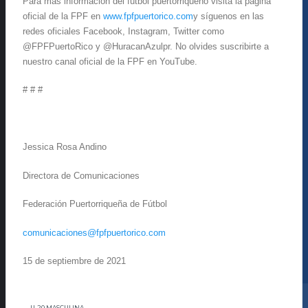
Para más información del fútbol puertorriqueño visita la página
oficial de la FPF en
www.fpfpuertorico.com
y síguenos en las
redes oficiales Facebook, Instagram, Twitter como
@FPFPuertoRico y @HuracanAzulpr. No olvides suscribirte a
nuestro canal oficial de la FPF en YouTube.
# # #
Jessica Rosa Andino
Directora de Comunicaciones
Federación Puertorriqueña de Fútbol
comunicaciones@fpfpuertorico.com
15
de septiembre de 2021
U-20 MASCULINA