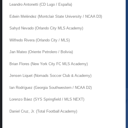
Leandro
Antonetti
(CD Lugo / España)
Edwin Meléndez (
Montclair
State
University
/ NCAA D3)
Sahyd
Nevado (Orlando City MLS
Academy
)
Wilfredo Rivera (Orlando City / MLS)
Jan
Mateo (Oriente Petrolero / Bolivia)
Brian Flores (New York City FC MLS
Academy
)
Jensen
Liquet
(
Nomads
Soccer Club &
Academy
)
Ian
Rodríguez (Georgia
Southwestern
/ NCAA D2)
Lorenzo Báez (SYS Springfield / MLS NEXT)
Daniel Cruz, Jr. (Total
Football
Academy
)