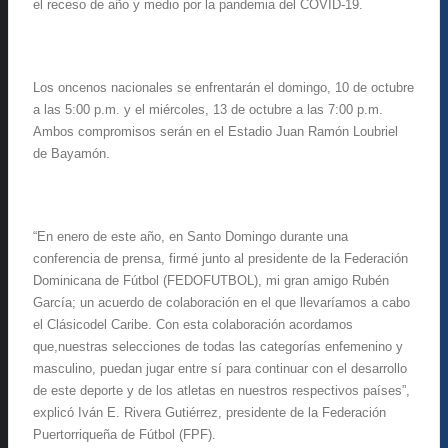
el receso de año y medio por la pandemia del COVID-19.
Los oncenos nacionales se enfrentarán el domingo, 10 de octubre
a las 5:00 p.m. y el miércoles, 13 de octubre a las 7:00 p.m.
Ambos compromisos serán
en el Estadio Juan Ramón
Loubriel
de Bayamón.
“
En
enero
de
este
año
,
en
Santo Domingo
durante
una
conferencia
de
prensa
,
firmé
junto a
l
presidente
de la Federación
Dominicana
de Fútbol (FEDOFUTBOL), mi gran amigo Rubén
García
; un
acuerdo
de
colaboración
en
el que
llevaríamos
a
cabo
el
Clásico
del Caribe
. Con
esta
colaboración
acordamos
que
,
nuestras
selecciones
de
todas
las
categorías
en
femenino
y
masculino
,
puedan
jugar
entre
sí
para
continuar
con el
desarrollo
de
este
deporte
y de los
atletas
en
nuestros
respectivos
países
”,
explicó
Iván E. Rivera Gutiérrez,
presidente
de la Federación
Puertorriqueña de Fútbol (FPF).