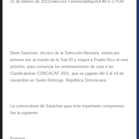
21
de
febrero
de 2021
Selección
Femenina
Mayor
DOM
0
–
2
PUR
Dave
Sarachan
,
técnico de la Selección Absoluta, estará
por
primera vez al mando de
la Sub-20 y
viajará a Puerto Rico el mes
próximo
,
para comenzar los entrenamientos de cara a las
Clasificatorias CONCACAF 2021, que se jugará
n
del 5 al 14 de
noviembre en Santo Domingo, República Dominicana.
La convocatoria de
Sarachan
para este importante compromiso
fue la siguiente:
Porteros: