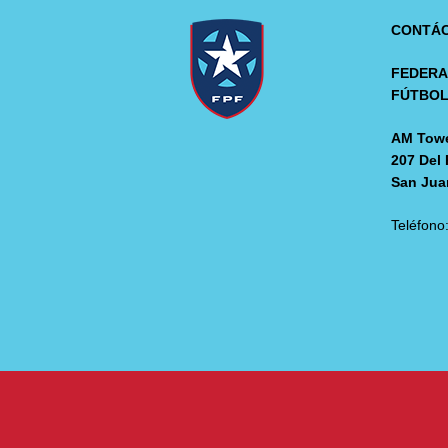
CONTÁ
FEDERA
FÚTBO
AM Towe
207 Del 
San Jua
Teléfono