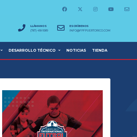
LLÁMANOS
ESCRÍBENOS
(787) 418-1089
INFO@FPFPUERTORICO.COM
DESARROLLO TÉCNICO
NOTICIAS
TIENDA