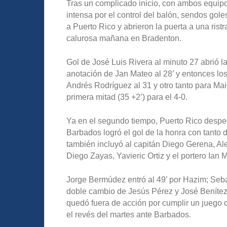
Tras un complicado inicio, con ambos equip
intensa por el control del balón, sendos gol
a Puerto Rico y abrieron la puerta a una rist
calurosa mañana en Bradenton.
Gol de José Luis Rivera al minuto 27 abrió 
anotación de Jan Mateo al 28’ y entonces lo
Andrés Rodríguez al 31 y otro tanto para Mai
primera mitad (35 +2’) para el 4-0.
Ya en el segundo tiempo, Puerto Rico despeg
Barbados logró el gol de la honra con tanto 
también incluyó al capitán Diego Gerena, Al
Diego Zayas, Yavieric Ortiz y el portero Ian 
Jorge Bermúdez entró al 49’ por Hazim; Seba
doble cambio de Jesús Pérez y José Benítez 
quedó fuera de acción por cumplir un juego d
el revés del martes ante Barbados.