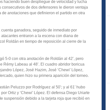
os haciendo buen despliegue de velocidad y lucha
es consecutivos de dos defensores le dieron ventaja
ra de anotaciones que definieron el partido en otra
la cuenta ganadora, seguido de inmediato por
s atacantes entraron a la escena con diana de
col Roldán en tiempo de reposición al cierre de la
ó 5-0 con otra anotación de Roldán al 42’, pero
de Rémy Labeau al 48’. El cuadro abridor boricua
ejandro López, José Hazim, José ‘Chewi’ López,
Mercado, quien hizo su primera aparición del torneo.
stián Peluzzo por Rodríguez al 50’; y al 61’ hubo
por Ortiz y ‘Chewi’ López. El defensa Diego Uriarte
e suspensión debido a la tarjeta roja que recibió en