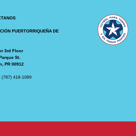
CTANOS
CIÓN PUERTORRIQUEÑA DE
L
r 3rd Floor
Parque St.
n, PR 00912
: (787) 418-1089