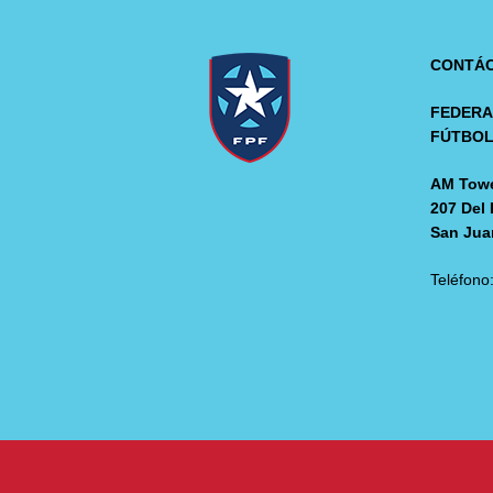
CONTÁ
FEDERA
FÚTBO
AM Towe
207 Del 
San Jua
Teléfono