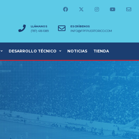
LLÁMANOS
ESCRÍBENOS
(787) 418-1089
INFO@FPFPUERTORICO.COM
DESARROLLO TÉCNICO
NOTICIAS
TIENDA