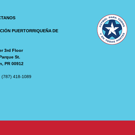
CTANOS
CIÓN PUERTORRIQUEÑA DE
L
r 3rd Floor
Parque St.
n, PR 00912
: (787) 418-1089