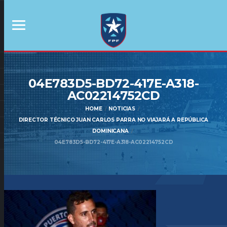
04E783D5-BD72-417E-A318-
AC02214752CD
HOME
NOTICIAS
DIRECTOR TÉCNICO JUAN CARLOS PARRA NO VIAJARÁ A REPÚBLICA
DOMINICANA
04E783D5-BD72-417E-A318-AC02214752CD