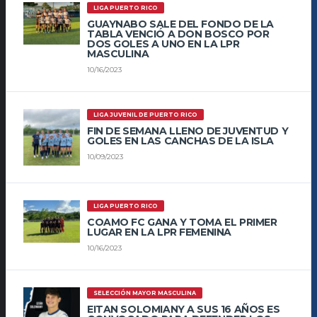
LIGA PUERTO RICO
GUAYNABO SALE DEL FONDO DE LA
TABLA VENCIÓ A DON BOSCO POR
DOS GOLES A UNO EN LA LPR
MASCULINA
10/16/2023
LIGA JUVENIL DE PUERTO RICO
FIN DE SEMANA LLENO DE JUVENTUD Y
GOLES EN LAS CANCHAS DE LA ISLA
10/09/2023
LIGA PUERTO RICO
COAMO FC GANA Y TOMA EL PRIMER
LUGAR EN LA LPR FEMENINA
10/16/2023
SELECCIÓN MAYOR MASCULINA
EITAN SOLOMIANY A SUS 16 AÑOS ES