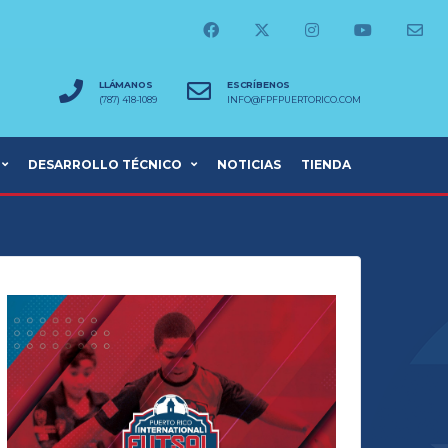
LLÁMANOS
ESCRÍBENOS
(787) 418-1089
INFO@FPFPUERTORICO.COM
DESARROLLO TÉCNICO
NOTICIAS
TIENDA