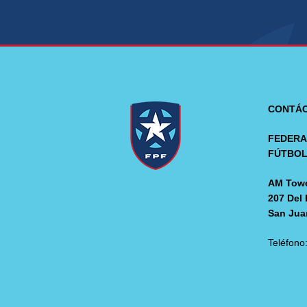
CONTÁ
FEDERA
FÚTBO
AM Towe
207 Del 
San Jua
Teléfono