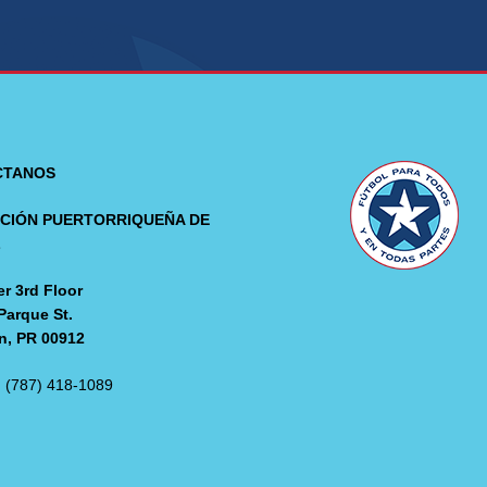
CTANOS
CIÓN PUERTORRIQUEÑA DE
L
r 3rd Floor
Parque St.
n, PR 00912
: (787) 418-1089