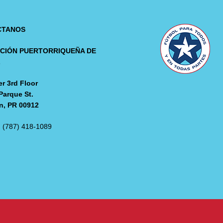
CTANOS
CIÓN PUERTORRIQUEÑA DE
L
r 3rd Floor
Parque St.
n, PR 00912
: (787) 418-1089