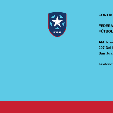
CONTÁ
FEDERA
FÚTBO
AM Towe
207 Del 
San Jua
Teléfono