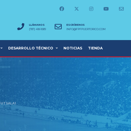
LLÁMANOS
ESCRÍBENOS
(787) 418-1089
INFO@FPFPUERTORICO.COM
DESARROLLO TÉCNICO
NOTICIAS
TIENDA
FUTSALA1