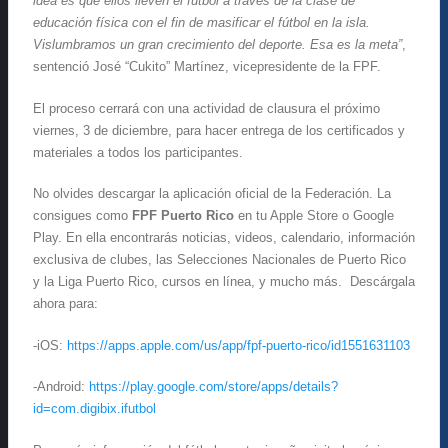
idea es que ellos lleven el fútbol a través de la clase de
educación física con el fin de masificar el fútbol en la isla.
Vislumbramos un gran crecimiento del deporte. Esa es la meta”
,
sentenció José “Cukito” Martínez, vicepresidente de la FPF.
El proceso cerrará con una actividad de clausura el próximo
viernes, 3 de diciembre, para hacer entrega de los certificados y
materiales a todos los participantes.
No olvides descargar la aplicación oficial de la Federación. La
consigues como
FPF Puerto Rico
en tu Apple Store o Google
Play. En ella encontrarás noticias, videos, calendario, información
exclusiva de clubes, las Selecciones Nacionales de Puerto Rico
y la Liga Puerto Rico, cursos en línea, y mucho más. Descárgala
ahora para:
-iOS:
https://apps.apple.com/us/app/fpf-puerto-rico/id1551631103
-Android:
https://play.google.com/store/apps/details?
id=com.digibix.ifutbol