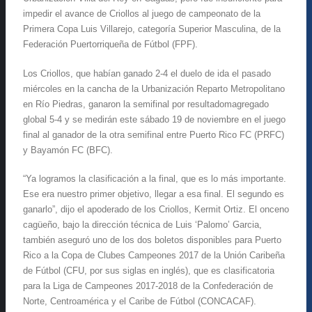
impedir el avance de Criollos al juego de campeonato de la
Primera Copa Luis Villarejo, categoría Superior Masculina, de la
Federación Puertorriqueña de Fútbol (FPF).
Los Criollos, que habían ganado 2-4 el duelo de ida el pasado
miércoles en la cancha de la Urbanización Reparto Metropolitano
en Río Piedras, ganaron la semifinal por resultadomagregado
global 5-4 y se medirán este sábado 19 de noviembre en el juego
final al ganador de la otra semifinal entre Puerto Rico FC (PRFC)
y Bayamón FC (BFC).
“Ya logramos la clasificación a la final, que es lo más importante.
Ese era nuestro primer objetivo, llegar a esa final. El segundo es
ganarlo”, dijo el apoderado de los Criollos, Kermit Ortiz. El onceno
cagüeño, bajo la dirección técnica de Luis ‘Palomo’ Garcia,
también aseguró uno de los dos boletos disponibles para Puerto
Rico a la Copa de Clubes Campeones 2017 de la Unión Caribeña
de Fútbol (CFU, por sus siglas en inglés), que es clasificatoria
para la Liga de Campeones 2017-2018 de la Confederación de
Norte, Centroamérica y el Caribe de Fútbol (CONCACAF).