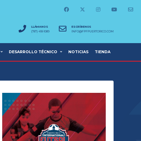
LLÁMANOS
ESCRÍBENOS
(787) 418-1089
INFO@FPFPUERTORICO.COM
DESARROLLO TÉCNICO
NOTICIAS
TIENDA