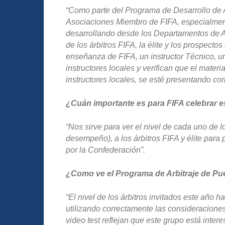
“Como parte del Programa de Desarrollo de A
Asociaciones Miembro de FIFA, especialment
desarrollando desde los Departamentos de Arb
de los árbitros FIFA, la élite y los prospect
enseñanza de FIFA, un instructor Técnico, u
instructores locales y verifican que el materi
instructores locales, se esté presentando co
¿Cuán importante es para FIFA celebrar es
“Nos sirve para ver el nivel de cada uno de 
desempeño), a los árbitros FIFA y élite para
por la Confederación”.
¿Como ve el Programa de Arbitraje de Pu
“El nivel de los árbitros invitados este año h
utilizando correctamente las consideraciones
video test reflejan que este grupo está inter