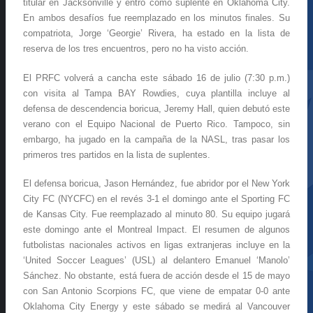
titular en Jacksonville y entró como suplente en Oklahoma City.
En ambos desafíos fue reemplazado en los minutos finales. Su
compatriota, Jorge ‘Georgie’ Rivera, ha estado en la lista de
reserva de los tres encuentros, pero no ha visto acción.
El PRFC volverá a cancha este sábado 16 de julio (7:30 p.m.)
con visita al Tampa BAY Rowdies, cuya plantilla incluye al
defensa de descendencia boricua, Jeremy Hall, quien debutó este
verano con el Equipo Nacional de Puerto Rico. Tampoco, sin
embargo, ha jugado en la campaña de la NASL, tras pasar los
primeros tres partidos en la lista de suplentes.
El defensa boricua, Jason Hernández, fue abridor por el New York
City FC (NYCFC) en el revés 3-1 el domingo ante el Sporting FC
de Kansas City. Fue reemplazado al minuto 80. Su equipo jugará
este domingo ante el Montreal Impact. El resumen de algunos
futbolistas nacionales activos en ligas extranjeras incluye en la
‘United Soccer Leagues’ (USL) al delantero Emanuel ‘Manolo’
Sánchez. No obstante, está fuera de acción desde el 15 de mayo
con San Antonio Scorpions FC, que viene de empatar 0-0 ante
Oklahoma City Energy y este sábado se medirá al Vancouver