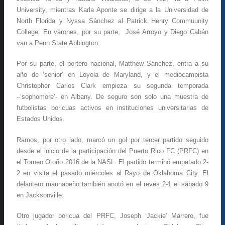
University, mientras Karla Aponte se dirige a la Universidad de
North Florida y Nyssa Sánchez al Patrick Henry Commuunity
College. En varones, por su parte, José Arroyo y Diego Cabán
van a Penn State Abbington.
Por su parte, el portero nacional, Matthew Sánchez, entra a su
año de ‘senior’ en Loyola de Maryland, y el mediocampista
Christopher Carlos Clark empieza su segunda temporada
–‘sophomore’- en Albany. De seguro son solo una muestra de
futbolistas boricuas activos en instituciones universitarias de
Estados Unidos.
Ramos, por otro lado, marcó un gol por tercer partido seguido
desde el inicio de la participación del Puerto Rico FC (PRFC) en
el Torneo Otoño 2016 de la NASL. El partido terminó empatado 2-
2 en visita el pasado miércoles al Rayo de Oklahoma City. El
delantero maunabeño también anotó en el revés 2-1 el sábado 9
en Jacksonville.
Otro jugador boricua del PRFC, Joseph ‘Jackie’ Marrero, fue