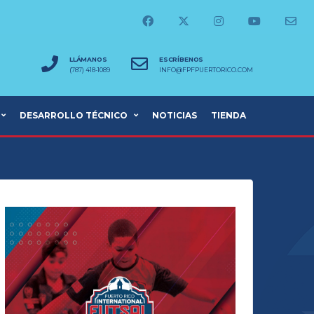
LLÁMANOS
ESCRÍBENOS
(787) 418-1089
INFO@FPFPUERTORICO.COM
DESARROLLO TÉCNICO
NOTICIAS
TIENDA