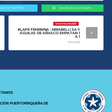
ARE ON TWITTER
SHARE ON WHATSAPP
UNCATEGORIZED
#LAPR FEMENINA : MIRABELLI SA Y
ÁGUILAS DE AÑASCO EMPATAN 1
A 1
10/24/2018
CTANOS
CIÓN PUERTORRIQUEÑA DE
L