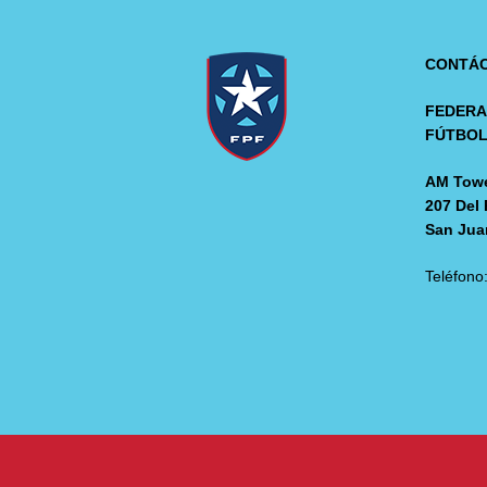
CONTÁ
FEDERA
FÚTBO
AM Towe
207 Del 
San Jua
Teléfono