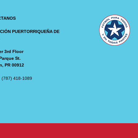
CTANOS
CIÓN PUERTORRIQUEÑA DE
L
r 3rd Floor
Parque St.
n, PR 00912
: (787) 418-1089