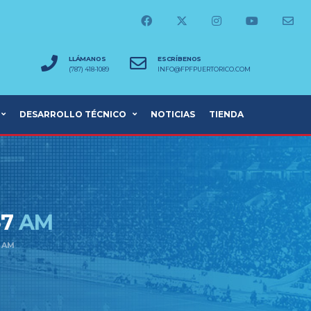
LLÁMANOS
ESCRÍBENOS
(787) 418-1089
INFO@FPFPUERTORICO.COM
DESARROLLO TÉCNICO
NOTICIAS
TIENDA
37
AM
7 AM