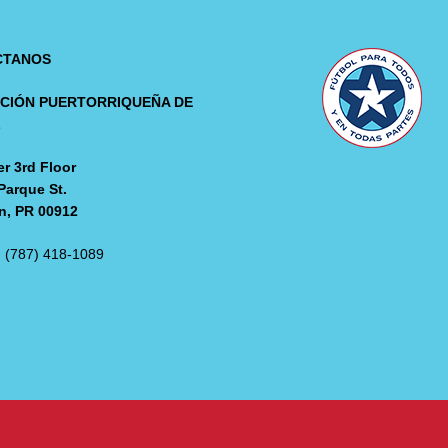
CTANOS
CIÓN PUERTORRIQUEÑA DE
L
r 3rd Floor
Parque St.
n, PR 00912
: (787) 418-1089