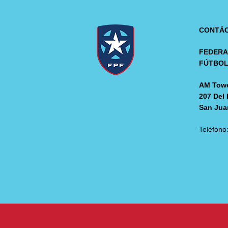
CONTÁ
FEDERA
FÚTBO
AM Towe
207 Del 
San Jua
Teléfono