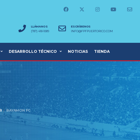
LLÁMANOS
ESCRÍBENOS
(787) 418-1089
INFO@FPFPUERTORICO.COM
DESARROLLO TÉCNICO
NOTICIAS
TIENDA
R
BAYAMON FC