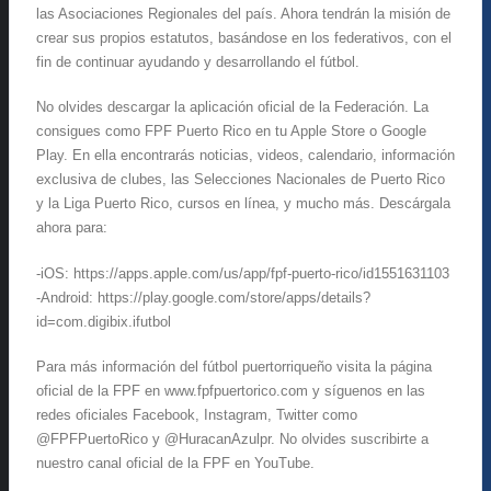
las Asociaciones Regionales del país. Ahora tendrán la misión de
crear sus propios estatutos, basándose en los federativos, con el
fin de continuar ayudando y desarrollando el fútbol.
No olvides descargar la aplicación oficial de la Federación. La
consigues como FPF Puerto Rico en tu Apple Store o Google
Play. En ella encontrarás noticias, videos, calendario, información
exclusiva de clubes, las Selecciones Nacionales de Puerto Rico
y la Liga Puerto Rico, cursos en línea, y mucho más. Descárgala
ahora para:
-iOS: https://apps.apple.com/us/app/fpf-puerto-rico/id1551631103
-Android: https://play.google.com/store/apps/details?
id=com.digibix.ifutbol
Para más información del fútbol puertorriqueño visita la página
oficial de la FPF en www.fpfpuertorico.com y síguenos en las
redes oficiales Facebook, Instagram, Twitter como
@FPFPuertoRico y @HuracanAzulpr. No olvides suscribirte a
nuestro canal oficial de la FPF en YouTube.