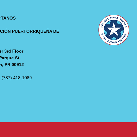
CTANOS
CIÓN PUERTORRIQUEÑA DE
L
r 3rd Floor
Parque St.
n, PR 00912
: (787) 418-1089