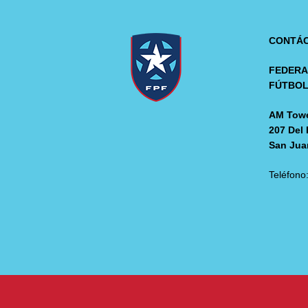
CONTÁ
FEDERA
FÚTBO
AM Towe
207 Del 
San Jua
Teléfono