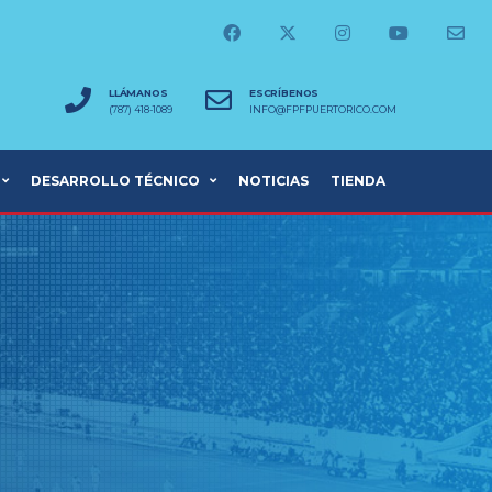
LLÁMANOS
ESCRÍBENOS
(787) 418-1089
INFO@FPFPUERTORICO.COM
DESARROLLO TÉCNICO
NOTICIAS
TIENDA