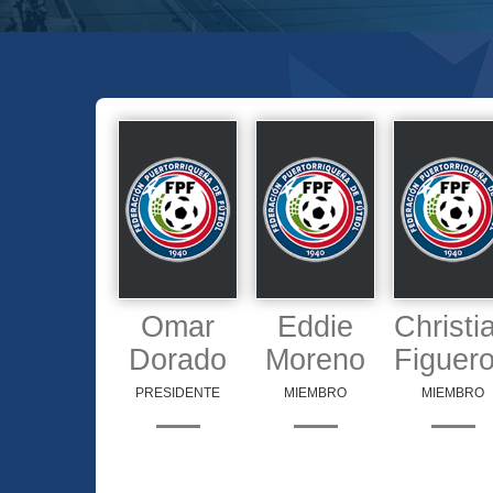
Omar
Eddie
Christi
Dorado
Moreno
Figuer
PRESIDENTE
MIEMBRO
MIEMBRO