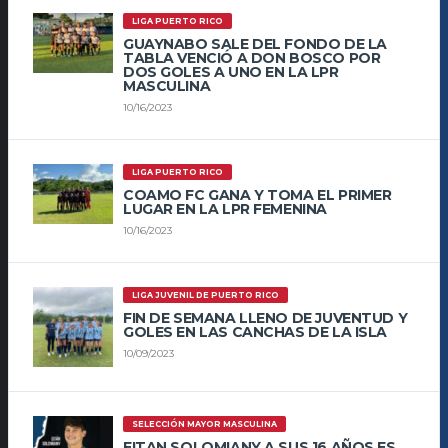
LIGA PUERTO RICO
GUAYNABO SALE DEL FONDO DE LA
TABLA VENCIÓ A DON BOSCO POR
DOS GOLES A UNO EN LA LPR
MASCULINA
10/16/2023
LIGA PUERTO RICO
COAMO FC GANA Y TOMA EL PRIMER
LUGAR EN LA LPR FEMENINA
10/16/2023
LIGA JUVENIL DE PUERTO RICO
FIN DE SEMANA LLENO DE JUVENTUD Y
GOLES EN LAS CANCHAS DE LA ISLA
10/09/2023
SELECCIÓN MAYOR MASCULINA
EITAN SOLOMIANY A SUS 16 AÑOS ES