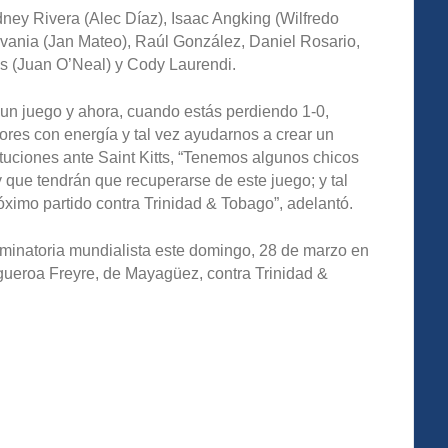
dney Rivera (Alec Díaz), Isaac Angking (Wilfredo
vania (Jan Mateo), Raúl González, Daniel Rosario,
os (Juan O’Neal) y Cody Laurendi.
n un juego y ahora, cuando estás perdiendo 1-0,
ores con energía y tal vez ayudarnos a crear un
tuciones ante Saint Kitts, “Tenemos algunos chicos
 que tendrán que recuperarse de este juego; y tal
óximo partido contra Trinidad & Tobago”, adelantó.
iminatoria mundialista este domingo, 28 de marzo en
gueroa Freyre, de Mayagüez, contra Trinidad &