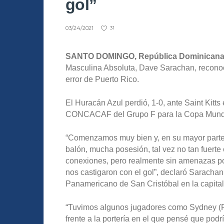
gol”
03/24/2021
31
SANTO DOMINGO, República Dominicana
Masculina Absoluta, Dave Sarachan, reconoci
error de Puerto Rico.
El Huracán Azul perdió, 1-0, ante Saint Kitts e
CONCACAF del Grupo F para la Copa Mundia
“Comenzamos muy bien y, en su mayor parte,
balón, mucha posesión, tal vez no tan fuert
conexiones, pero realmente sin amenazas por
nos castigaron con el gol”, declaró Sarachan 
Panamericano de San Cristóbal en la capita
“Tuvimos algunos jugadores como Sydney (Ri
frente a la portería en el que pensé que pod