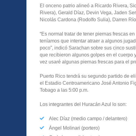
El onceno patrio alineó a Ricardo Rivera, Si
Rivera), Gerald Díaz, Devin Vega, Jaden Ser
Nicolás Cardona (Rodolfo Sulia), Darren Rí
“Es normal tratar de tener piernas frescas e
teníamos que intentar atraer a algunos jugad
poco”, indicó Sarachan sobre sus cinco susti
que recibieron algunos golpes en el cuerpo y
vez usaré algunas piernas frescas para el pr
Puerto Rico tendrá su segundo partido de el
el Estadio Centroamericano José Antonio Fi
Tobago a las 5:00 p.m.
Los integrantes del Huracán Azul lo son:
Alec Díaz (medio campo / delantero)
Ángel Molinari (portero)