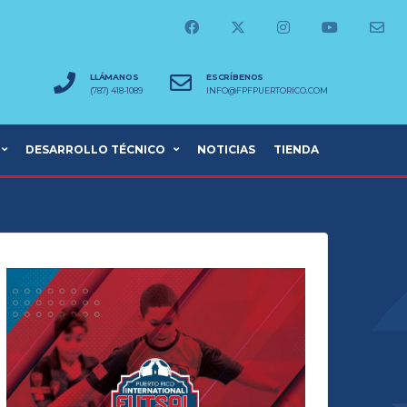
LLÁMANOS
ESCRÍBENOS
(787) 418-1089
INFO@FPFPUERTORICO.COM
DESARROLLO TÉCNICO
NOTICIAS
TIENDA