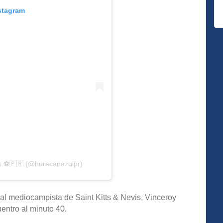
stagram
s ⚽️🇵🇷 (@huracanazulpr)
ó al mediocampista de Saint Kitts & Nevis, Vinceroy
uentro al minuto 40.